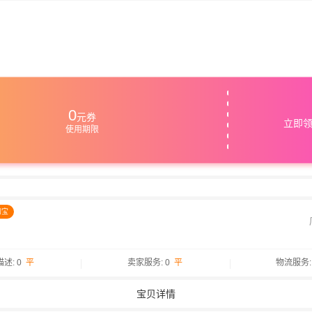
0
元券
立即
使用期限
淘宝
述: 0
平
卖家服务: 0
平
物流服务:
宝贝详情