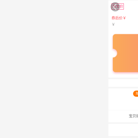
淘宝价
券后价￥
￥
宝贝描