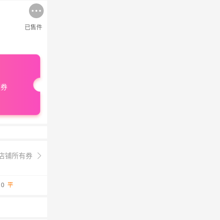
已售
件
领券
店铺所有券
 0
平