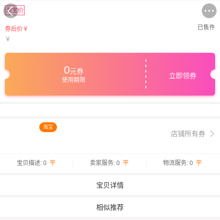
淘宝价
已售
件
券后价￥
￥
0
元券
立即领券
使用期限
淘宝
店铺所有券
宝贝描述: 0
平
卖家服务: 0
平
物流服务: 0
平
宝贝详情
相似推荐