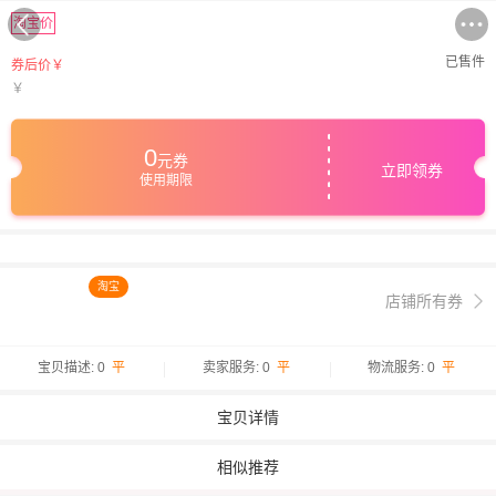
淘宝价
已售
件
券后价￥
￥
0
元券
立即领券
使用期限
淘宝
店铺所有券
宝贝描述: 0
平
卖家服务: 0
平
物流服务: 0
平
宝贝详情
相似推荐