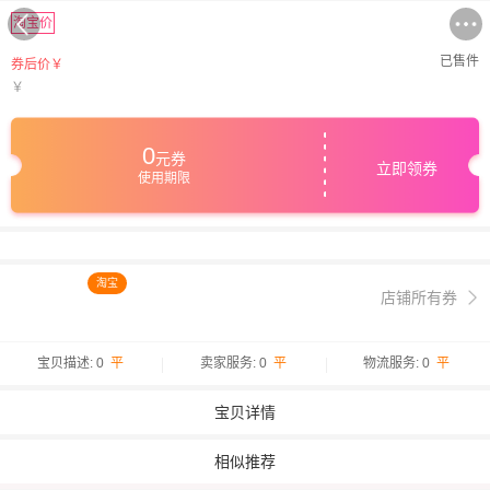
淘宝价
已售
件
券后价￥
￥
0
元券
立即领券
使用期限
淘宝
店铺所有券
宝贝描述: 0
平
卖家服务: 0
平
物流服务: 0
平
宝贝详情
相似推荐